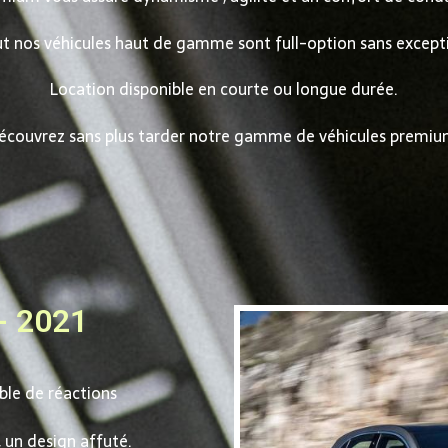
t nos véhicules haut de gamme sont full-option sans except
Location disponible en courte ou longue durée.
écouvrez sans plus tarder notre gamme de véhicules premiu
- 2021
able de réactions
 un design affuté.