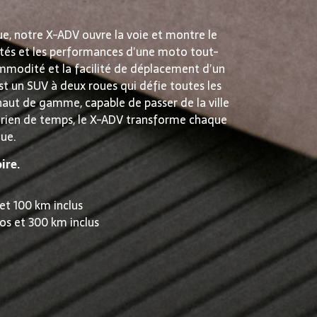
ue, notre X-ADV ouvre la voie et montre le
ités et les performances d’une moto tout-
commodité et la facilité de déplacement d’un
st un SUV à deux roues qui défie toutes les
aut de gamme, capable de passer de la ville
n rien de temps, le X-ADV transforme chaque
que.
ire.
 et 100 km inclus
os et 300 km inclus