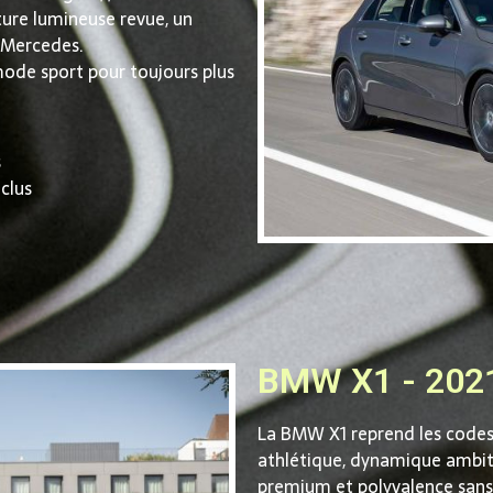
ure lumineuse revue, un
e Mercedes.
mode sport pour toujours plus
s
clus
BMW X1 - 202
La BMW X1 reprend les codes 
athlétique, dynamique ambiti
premium et polyvalence san