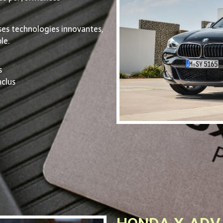
ses technologies innovantes,
le.
s
nclus