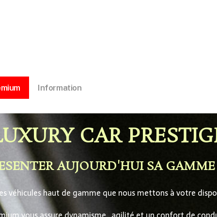
emium
Information
LUXURY CAR PRESTIG
PRESENTER AUJOURD'HUI SA GAMM
des véhicules haut de gamme que nous mettons à votre dispos
mium vous assure dynamisme , agilité et un confort de cond