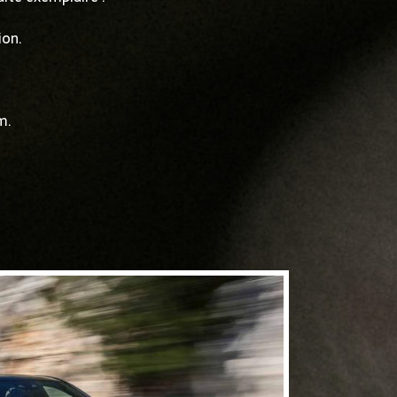
ion.
m.