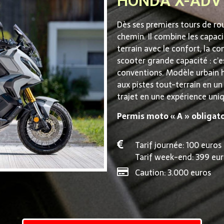
HONDA X-ADV
Dès ses premiers tours de ro
chemin. Il combine les capac
terrain avec le confort, la 
scooter grande capacité : c’e
conventions. Modèle urbain h
aux pistes tout-terrain en u
trajet en une expérience uni
Permis moto « A » obligato
Tarif journée: 100 euros
Tarif week-end: 399 eur
Caution: 3.000 euros