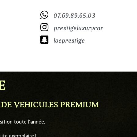
07.69.89.65.03
prestigeluxurycar
locprestige
E
E DE VEHICULES PREMIUM
ition toute l’année.
uite exemplaire !